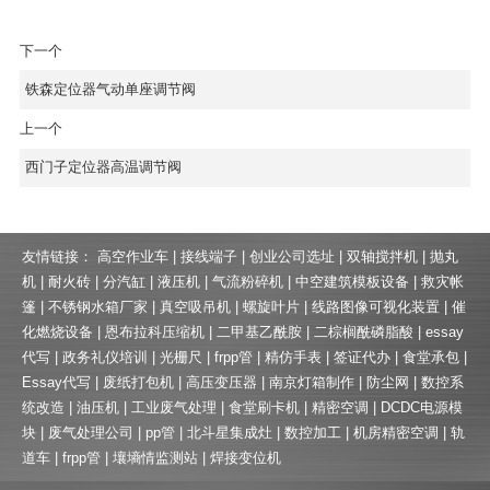
下一个
铁森定位器气动单座调节阀
上一个
西门子定位器高温调节阀
友情链接：
高空作业车
|
接线端子
|
创业公司选址
|
双轴搅拌机
|
抛丸
机
|
耐火砖
|
分汽缸
|
液压机
|
气流粉碎机
|
中空建筑模板设备
|
救灾帐
篷
|
不锈钢水箱厂家
|
真空吸吊机
|
螺旋叶片
|
线路图像可视化装置
|
催
化燃烧设备
|
恩布拉科压缩机
|
二甲基乙酰胺
|
二棕榈酰磷脂酸
|
essay
代写
|
政务礼仪培训
|
光栅尺
|
frpp管
|
精仿手表
|
签证代办
|
食堂承包
|
Essay代写
|
废纸打包机
|
高压变压器
|
南京灯箱制作
|
防尘网
|
数控系
统改造
|
油压机
|
工业废气处理
|
食堂刷卡机
|
精密空调
|
DCDC电源模
块
|
废气处理公司
|
pp管
|
北斗星集成灶
|
数控加工
|
机房精密空调
|
轨
道车
|
frpp管
|
壤墒情监测站
|
焊接变位机