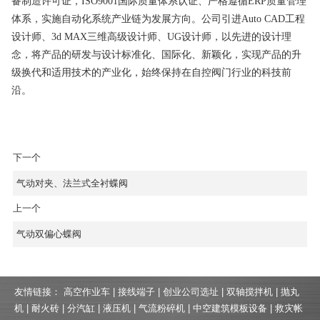
备制造许可证，ISO9001国际质量体系认证、严格遵循ERP质量管理
体系，实施自动化系统产业链为发展方向。公司引进Auto CAD工程
设计师、3d MAX三维高级设计师、UG设计师，以先进的设计理
念，将产品的研发与设计标准化、国际化、新颖化，实现产品的升
级换代和适用技术的产业化，始终保持在自控阀门行业的科技前
沿。
下一个
气动对夹、法兰式全衬蝶阀
上一个
气动双偏心蝶阀
友情链接：
高空作业车
|
接线端子
|
创业公司选址
|
双轴搅拌机
|
抛丸
机
|
耐火砖
|
分汽缸
|
液压机
|
气流粉碎机
|
中空建筑模板设备
|
救灾帐